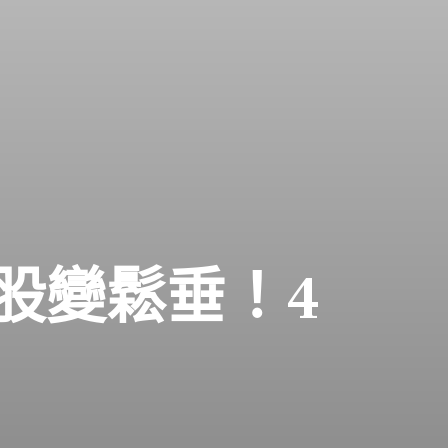
股變鬆垂！4