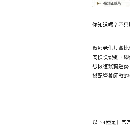
你知道嗎？不只
臀部老化其實比
肉慢慢鬆弛，線
想恢復緊實翹臀
搭配營養師教的
以下4種是日常