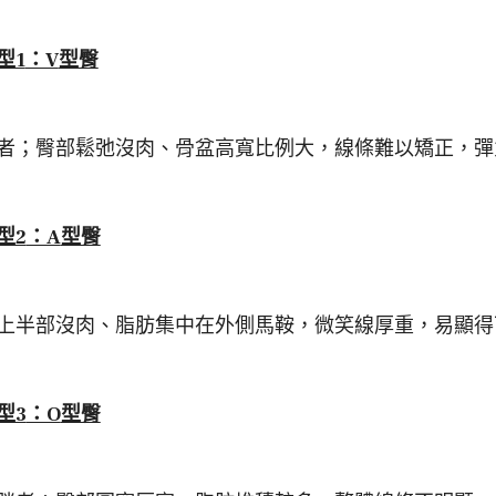
型1
：V
型臀
者；臀部鬆弛沒肉、骨盆高寬比例大，線條難以矯正，彈
型2
：A
型臀
上半部沒肉、脂肪集中在外側馬鞍，微笑線厚重，易顯得
型3
：O
型臀