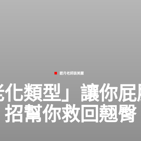
碧月老師談美麗
老化類型」讓你屁
招幫你救回翹臀